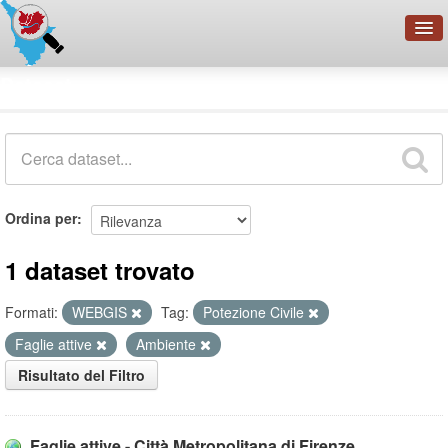
OpenDataNetwork - CMFI
Dataset
Cerca
Organizzazioni
Categorie
Informazioni
Ordina per
1 dataset trovato
Formati:
WEBGIS
Tag:
Potezione Civile
Faglie attive
Ambiente
Risultato del Filtro
Faglie attive - Città Metropolitana di Firenze