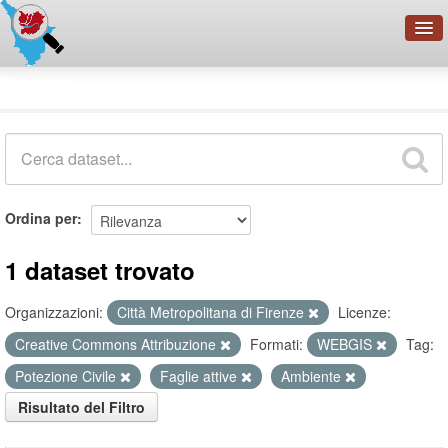
OpenDataNetwork - CMFI
Dataset
Cerca
Organizzazioni
Categorie
Informazioni
Ordina per
1 dataset trovato
Organizzazioni:
Città Metropolitana di Firenze
Licenze:
Creative Commons Attribuzione
Formati:
WEBGIS
Tag:
Potezione Civile
Faglie attive
Ambiente
Risultato del Filtro