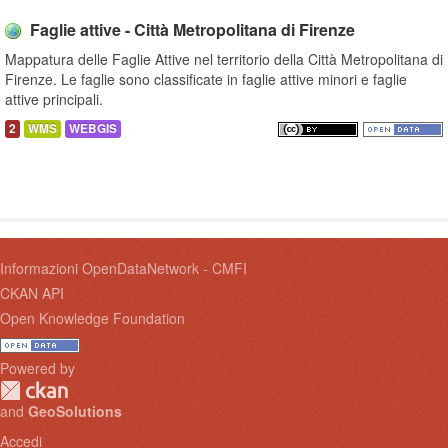
Faglie attive - Città Metropolitana di Firenze
Mappatura delle Faglie Attive nel territorio della Città Metropolitana di
Firenze. Le faglie sono classificate in faglie attive minori e faglie
attive principali.
2
WMS
WEBGIS
Informazioni OpenDataNetwork - CMFI
CKAN API
Open Knowledge Foundation
Powered by
and
GeoSolutions
Accedi