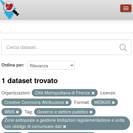
OpenDataNetwork - CMFI
Dataset
Cerca
Organizzazioni
Categorie
Informazioni
Ordina per
1 dataset trovato
Organizzazioni:
Città Metropolitana di Firenze
Licenze:
Creative Commons Attribuzione
Formati:
WEBGIS
WMS
Tag:
Governo e settore pubblico
Zone sottoposte a gestione limitazioni regolamentazione e unità
con obbligo di comunicare dati