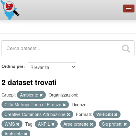
OpenDataNetwork - CMFI
Dataset
Cerca
Organizzazioni
Categorie
Informazioni
Ordina per
2 dataset trovati
Gruppi:
Ambiente
Organizzazioni:
Città Metropolitana di Firenze
Licenze:
Creative Commons Attribuzione
Formati:
WEBGIS
WMS
Tag:
ANPIL
Aree protette
Siti protetti
Ambiente