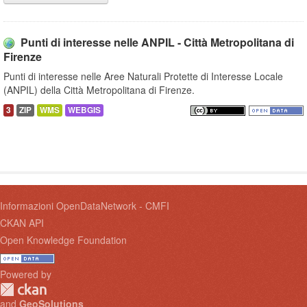
Punti di interesse nelle ANPIL - Città Metropolitana di
Firenze
Punti di interesse nelle Aree Naturali Protette di Interesse Locale
(ANPIL) della Città Metropolitana di Firenze.
3
ZIP
WMS
WEBGIS
Informazioni OpenDataNetwork - CMFI
CKAN API
Open Knowledge Foundation
Powered by
and
GeoSolutions