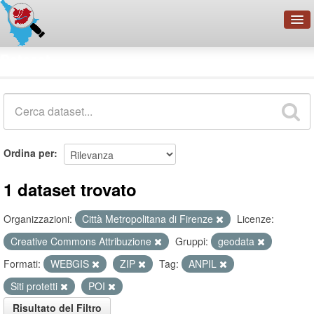
OpenDataNetwork - CMFI
Dataset
Cerca
Organizzazioni
Categorie
Informazioni
Ordina per
1 dataset trovato
Organizzazioni:
Città Metropolitana di Firenze
Licenze:
Creative Commons Attribuzione
Gruppi:
geodata
Formati:
WEBGIS
ZIP
Tag:
ANPIL
Siti protetti
POI
Risultato del Filtro