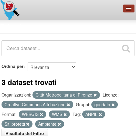
OpenDataNetwork - CMFI
Dataset
Cerca
Organizzazioni
Categorie
Informazioni
Ordina per
3 dataset trovati
Organizzazioni:
Città Metropolitana di Firenze
Licenze:
Creative Commons Attribuzione
Gruppi:
geodata
Formati:
WEBGIS
WMS
Tag:
ANPIL
Siti protetti
Ambiente
Risultato del Filtro