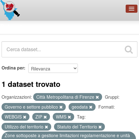
OpenDataNetwork - CMFI
Dataset
Cerca
Organizzazioni
Categorie
Informazioni
Ordina per
1 dataset trovato
Organizzazioni:
Città Metropolitana di Firenze
Gruppi:
Governo e settore pubblico
geodata
Formati:
WEBGIS
ZIP
WMS
Tag:
Utilizzo del territorio
Statuto del Territorio
Zone sottoposte a gestione limitazioni regolamentazione e unità