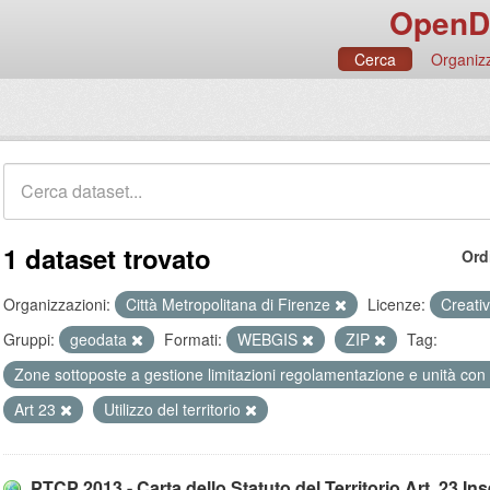
OpenD
Cerca
Organizz
1 dataset trovato
Ord
Organizzazioni:
Città Metropolitana di Firenze
Licenze:
Creati
Gruppi:
geodata
Formati:
WEBGIS
ZIP
Tag:
Zone sottoposte a gestione limitazioni regolamentazione e unità con
Art 23
Utilizzo del territorio
PTCP 2013 - Carta dello Statuto del Territorio Art. 23 Ins