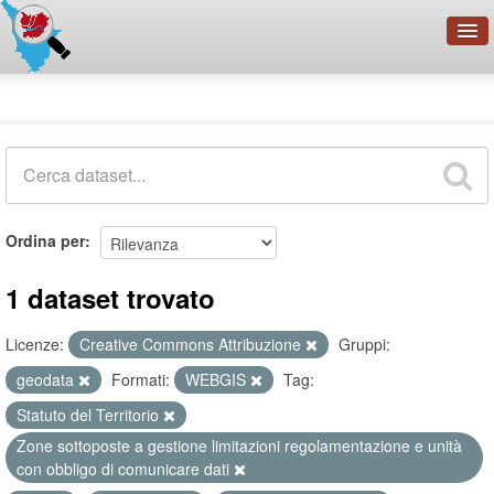
OpenDataNetwork - CMFI
Dataset
Cerca
Organizzazioni
Categorie
Informazioni
Ordina per
1 dataset trovato
Licenze:
Creative Commons Attribuzione
Gruppi:
geodata
Formati:
WEBGIS
Tag:
Statuto del Territorio
Zone sottoposte a gestione limitazioni regolamentazione e unità
con obbligo di comunicare dati