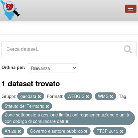
OpenDataNetwork - CMFI
Dataset
Cerca
Organizzazioni
Categorie
Informazioni
Ordina per
1 dataset trovato
Gruppi:
geodata
Formati:
WEBGIS
WMS
Tag:
Statuto del Territorio
Zone sottoposte a gestione limitazioni regolamentazione e unità
con obbligo di comunicare dati
Art 28
Governo e settore pubblico
PTCP 2013