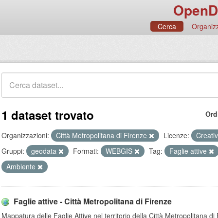
OpenD
Cerca
Organizz
1 dataset trovato
Ord
Organizzazioni:
Città Metropolitana di Firenze
Licenze:
Creati
Gruppi:
geodata
Formati:
WEBGIS
Tag:
Faglie attive
Ambiente
Faglie attive - Città Metropolitana di Firenze
Mappatura delle Faglie Attive nel territorio della Città Metropolitana di 