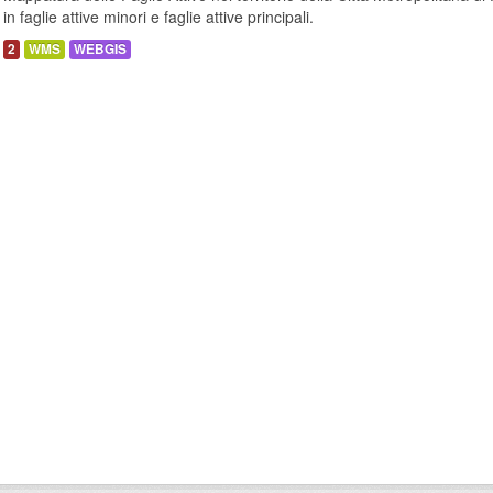
in faglie attive minori e faglie attive principali.
2
WMS
WEBGIS