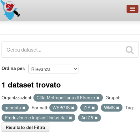
OpenDataNetwork - CMFI
Dataset
Cerca
Organizzazioni
Categorie
Informazioni
Ordina per
1 dataset trovato
Organizzazioni:
Città Metropolitana di Firenze
Gruppi:
geodata
Formati:
WEBGIS
ZIP
WMS
Tag:
Produzione e impianti industriali
Art 28
Risultato del Filtro