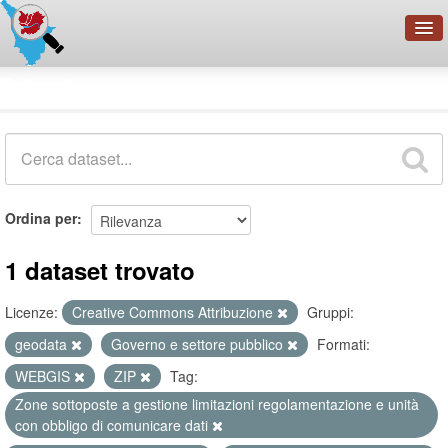
OpenDataNetwork - CMFI
Dataset
Cerca
Organizzazioni
Categorie
Informazioni
Ordina per
1 dataset trovato
Licenze:
Creative Commons Attribuzione
Gruppi:
geodata
Governo e settore pubblico
Formati:
WEBGIS
ZIP
Tag:
Zone sottoposte a gestione limitazioni regolamentazione e unità
con obbligo di comunicare dati