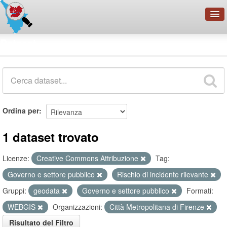
OpenDataNetwork - CMFI
Dataset
Cerca
Organizzazioni
Categorie
Informazioni
Ordina per
1 dataset trovato
Licenze:
Creative Commons Attribuzione
Tag:
Governo e settore pubblico
Rischio di incidente rilevante
Gruppi:
geodata
Governo e settore pubblico
Formati:
WEBGIS
Organizzazioni:
Città Metropolitana di Firenze
Risultato del Filtro