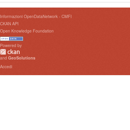
Informazioni OpenDataNetwork - CMFI
CKAN API
Open Knowledge Foundation
Powered by
and
GeoSolutions
Accedi