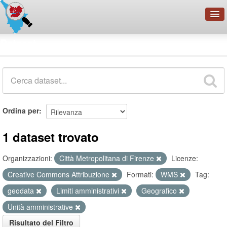
OpenDataNetwork - CMFI
Dataset
Cerca
Organizzazioni
Categorie
Informazioni
Ordina per
1 dataset trovato
Organizzazioni:
Città Metropolitana di Firenze
Licenze:
Creative Commons Attribuzione
Formati:
WMS
Tag:
geodata
Limiti amministrativi
Geografico
Unità amministrative
Risultato del Filtro