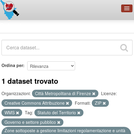
OpenDataNetwork - CMFI
Dataset
Cerca
Organizzazioni
Categorie
Informazioni
Ordina per
1 dataset trovato
Organizzazioni:
Città Metropolitana di Firenze
Licenze:
Creative Commons Attribuzione
Formati:
ZIP
WMS
Tag:
Statuto del Territorio
Governo e settore pubblico
Zone sottoposte a gestione limitazioni regolamentazione e unità