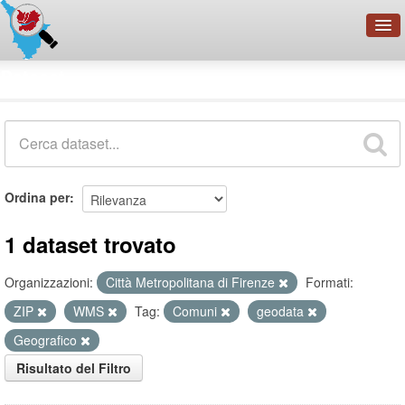
OpenDataNetwork - CMFI
Dataset
Cerca
Organizzazioni
Categorie
Informazioni
Ordina per
1 dataset trovato
Organizzazioni:
Città Metropolitana di Firenze
Formati:
ZIP
WMS
Tag:
Comuni
geodata
Geografico
Risultato del Filtro