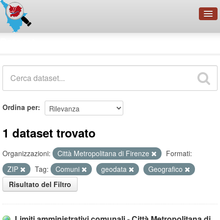
OpenDataNetwork - CMFI
Dataset
Cerca
Organizzazioni
Categorie
Informazioni
Ordina per
1 dataset trovato
Organizzazioni:
Città Metropolitana di Firenze
Formati:
ZIP
Tag:
Comuni
geodata
Geografico
Risultato del Filtro
Limiti amministrativi comunali - Città Metropolitana di