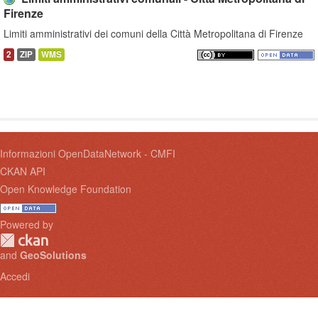
Firenze
Limiti amministrativi dei comuni della Città Metropolitana di Firenze
2
ZIP
WMS
Informazioni OpenDataNetwork - CMFI
CKAN API
Open Knowledge Foundation
Powered by
and
GeoSolutions
Accedi