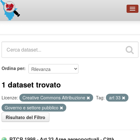
OpenDataNetwork - CMFI
Dataset
Cerca
Organizzazioni
Categorie
Informazioni
Ordina per
1 dataset trovato
Licenze:
Creative Commons Attribuzione
Tag:
art 33
Governo e settore pubblico
Risultato del Filtro
PTCP 1998 - Art.33 Aree aereoportuali - Città