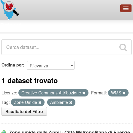
OpenDataNetwork - CMFI
Dataset
Cerca
Organizzazioni
Categorie
Informazioni
Ordina per
1 dataset trovato
Licenze:
Creative Commons Attribuzione
Formati:
WMS
Tag:
Zone Umide
Ambiente
Risultato del Filtro
Zone umide delle Anpil - Città Metropolitana di Firenze