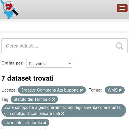
OpenDataNetwork - CMFI
Dataset
Cerca
Organizzazioni
Categorie
Informazioni
Ordina per
7 dataset trovati
Licenze:
Creative Commons Attribuzione
Formati:
WMS
Tag:
Statuto del Territorio
Zone sottoposte a gestione limitazioni regolamentazione e unità
con obbligo di comunicare dati
Invariante strutturale