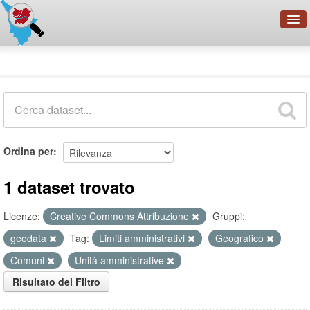
OpenDataNetwork - CMFI
Dataset
Cerca
Organizzazioni
Categorie
Informazioni
Ordina per
1 dataset trovato
Licenze:
Creative Commons Attribuzione
Gruppi:
geodata
Tag:
Limiti amministrativi
Geografico
Comuni
Unità amministrative
Risultato del Filtro