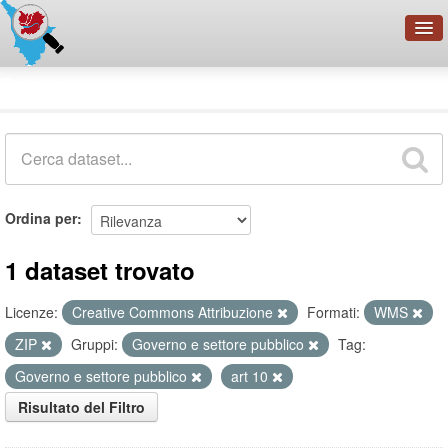
OpenDataNetwork - CMFI
Dataset
Cerca
Organizzazioni
Categorie
Informazioni
Ordina per
1 dataset trovato
Licenze:
Creative Commons Attribuzione
Formati:
WMS
ZIP
Gruppi:
Governo e settore pubblico
Tag:
Governo e settore pubblico
art 10
Risultato del Filtro