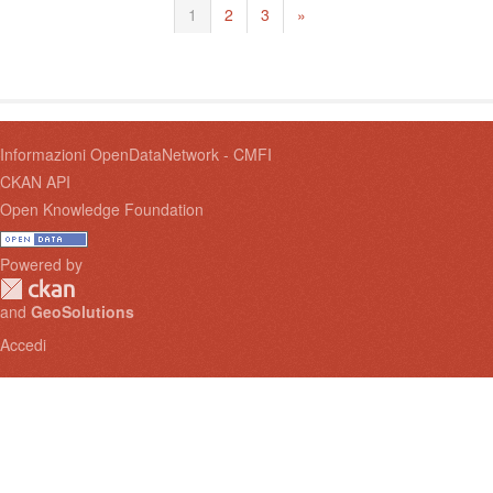
1
2
3
»
Informazioni OpenDataNetwork - CMFI
CKAN API
Open Knowledge Foundation
Powered by
and
GeoSolutions
Accedi