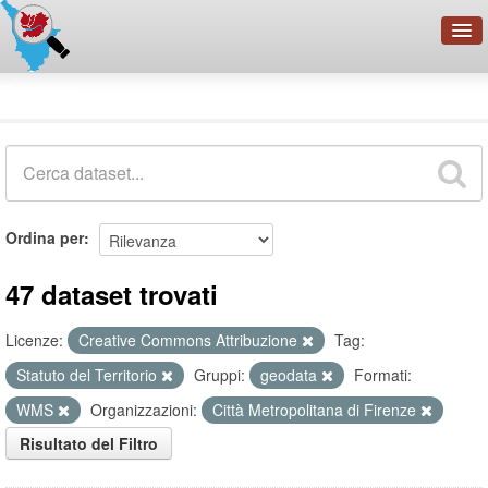
OpenDataNetwork - CMFI
Dataset
Cerca
Organizzazioni
Categorie
Informazioni
Ordina per
47 dataset trovati
Licenze:
Creative Commons Attribuzione
Tag:
Statuto del Territorio
Gruppi:
geodata
Formati:
WMS
Organizzazioni:
Città Metropolitana di Firenze
Risultato del Filtro