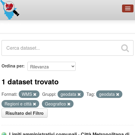
OpenDataNetwork - CMFI
Dataset
Cerca
Organizzazioni
Categorie
Informazioni
Ordina per
1 dataset trovato
Formati:
WMS
Gruppi:
geodata
Tag:
geodata
Regioni e città
Geografico
Risultato del Filtro
Limiti amministrativi comunali - Città Metropolitana di