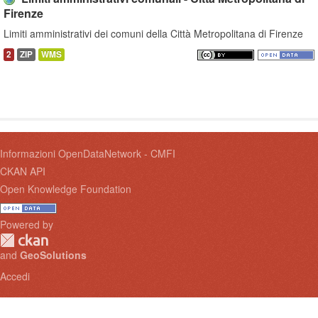
Firenze
Limiti amministrativi dei comuni della Città Metropolitana di Firenze
2
ZIP
WMS
Informazioni OpenDataNetwork - CMFI
CKAN API
Open Knowledge Foundation
Powered by
and
GeoSolutions
Accedi