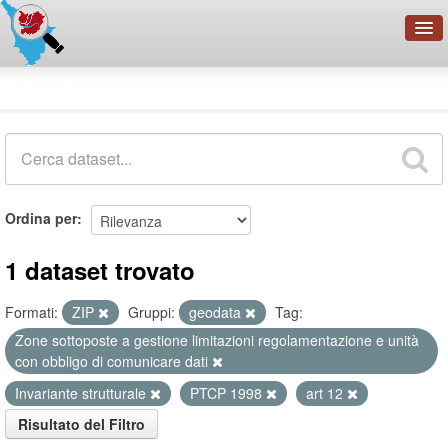
OpenDataNetwork - CMFI
Dataset
Cerca
Organizzazioni
Categorie
Informazioni
Ordina per
1 dataset trovato
Formati:
ZIP
Gruppi:
geodata
Tag:
Zone sottoposte a gestione limitazioni regolamentazione e unità
con obbligo di comunicare dati
Invariante strutturale
PTCP 1998
art 12
Risultato del Filtro