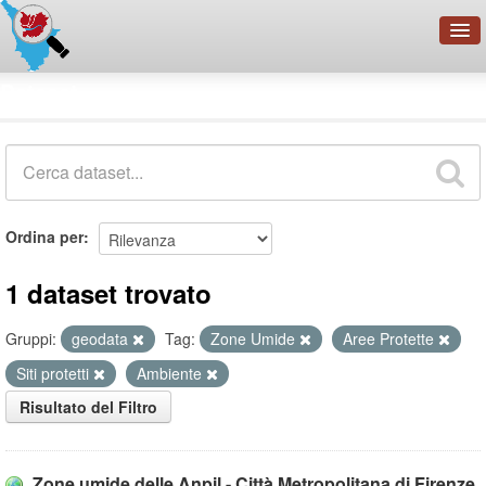
OpenDataNetwork - CMFI
Dataset
Cerca
Organizzazioni
Categorie
Informazioni
Ordina per
1 dataset trovato
Gruppi:
geodata
Tag:
Zone Umide
Aree Protette
Siti protetti
Ambiente
Risultato del Filtro
Zone umide delle Anpil - Città Metropolitana di Firenze