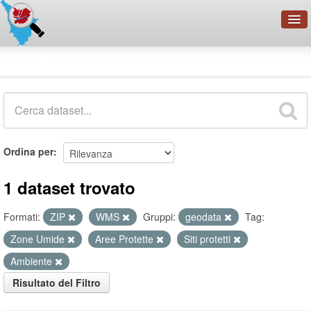
OpenDataNetwork - CMFI
Dataset
Cerca
Organizzazioni
Categorie
Informazioni
Ordina per
1 dataset trovato
Formati:
ZIP
WMS
Gruppi:
geodata
Tag:
Zone Umide
Aree Protette
Siti protetti
Ambiente
Risultato del Filtro