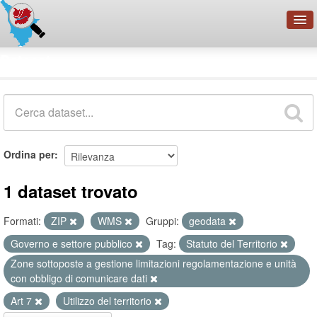
OpenDataNetwork - CMFI
Dataset
Cerca
Organizzazioni
Categorie
Informazioni
Ordina per
1 dataset trovato
Formati:
ZIP
WMS
Gruppi:
geodata
Governo e settore pubblico
Tag:
Statuto del Territorio
Zone sottoposte a gestione limitazioni regolamentazione e unità
con obbligo di comunicare dati
Art 7
Utilizzo del territorio