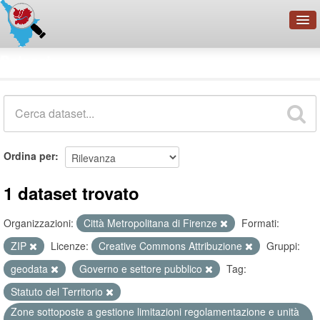
OpenDataNetwork - CMFI
Dataset
Cerca
Organizzazioni
Categorie
Informazioni
Ordina per
1 dataset trovato
Organizzazioni:
Città Metropolitana di Firenze
Formati:
ZIP
Licenze:
Creative Commons Attribuzione
Gruppi:
geodata
Governo e settore pubblico
Tag:
Statuto del Territorio
Zone sottoposte a gestione limitazioni regolamentazione e unità