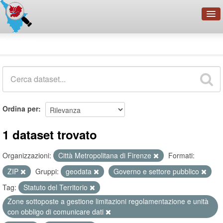
OpenDataNetwork - CMFI
Dataset
Cerca
Organizzazioni
Categorie
Informazioni
Ordina per
1 dataset trovato
Organizzazioni:
Città Metropolitana di Firenze
Formati:
ZIP
Gruppi:
geodata
Governo e settore pubblico
Tag:
Statuto del Territorio
Zone sottoposte a gestione limitazioni regolamentazione e unità
con obbligo di comunicare dati