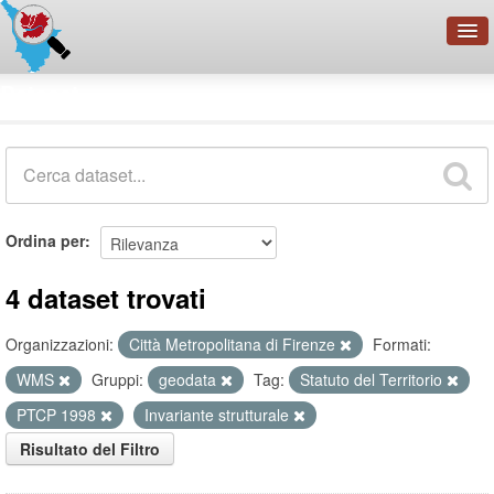
OpenDataNetwork - CMFI
Dataset
Cerca
Organizzazioni
Categorie
Informazioni
Ordina per
4 dataset trovati
Organizzazioni:
Città Metropolitana di Firenze
Formati:
WMS
Gruppi:
geodata
Tag:
Statuto del Territorio
PTCP 1998
Invariante strutturale
Risultato del Filtro