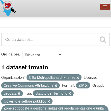
OpenDataNetwork - CMFI
Dataset
Cerca
Organizzazioni
Categorie
Informazioni
Ordina per
1 dataset trovato
Organizzazioni:
Città Metropolitana di Firenze
Licenze:
Creative Commons Attribuzione
Formati:
ZIP
Gruppi:
geodata
Tag:
Statuto del Territorio
Governo e settore pubblico
Zone sottoposte a gestione limitazioni regolamentazione e unità