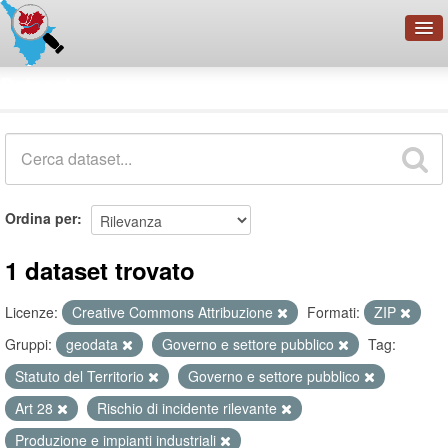
OpenDataNetwork - CMFI
Dataset
Cerca
Organizzazioni
Categorie
Informazioni
Ordina per
1 dataset trovato
Licenze:
Creative Commons Attribuzione
Formati:
ZIP
Gruppi:
geodata
Governo e settore pubblico
Tag:
Statuto del Territorio
Governo e settore pubblico
Art 28
Rischio di incidente rilevante
Produzione e impianti industriali