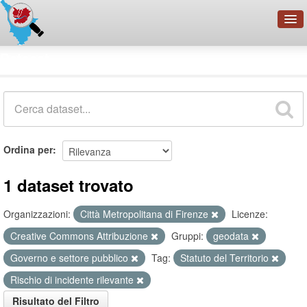
OpenDataNetwork - CMFI
Dataset
Cerca
Organizzazioni
Categorie
Informazioni
Ordina per
1 dataset trovato
Organizzazioni:
Città Metropolitana di Firenze
Licenze:
Creative Commons Attribuzione
Gruppi:
geodata
Governo e settore pubblico
Tag:
Statuto del Territorio
Rischio di incidente rilevante
Risultato del Filtro