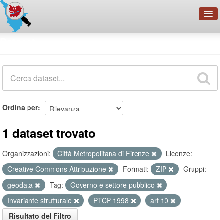
OpenDataNetwork - CMFI
Dataset
Cerca
Organizzazioni
Categorie
Informazioni
Ordina per
1 dataset trovato
Organizzazioni:
Città Metropolitana di Firenze
Licenze:
Creative Commons Attribuzione
Formati:
ZIP
Gruppi:
geodata
Tag:
Governo e settore pubblico
Invariante strutturale
PTCP 1998
art 10
Risultato del Filtro