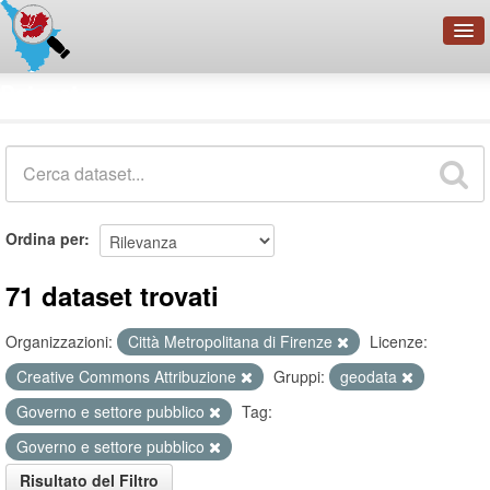
OpenDataNetwork - CMFI
Dataset
Cerca
Organizzazioni
Categorie
Informazioni
Ordina per
71 dataset trovati
Organizzazioni:
Città Metropolitana di Firenze
Licenze:
Creative Commons Attribuzione
Gruppi:
geodata
Governo e settore pubblico
Tag:
Governo e settore pubblico
Risultato del Filtro