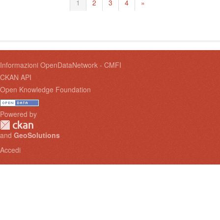
1
2
3
4
»
Informazioni OpenDataNetwork - CMFI
CKAN API
Open Knowledge Foundation
Powered by
and
GeoSolutions
Accedi