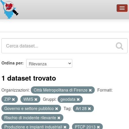
OpenDataNetwork - CMFI
Dataset
Cerca
Organizzazioni
Categorie
Informazioni
Ordina per
1 dataset trovato
Organizzazioni:
Città Metropolitana di Firenze
Formati:
ZIP
WMS
Gruppi:
geodata
Governo e settore pubblico
Tag:
Art 28
Rischio di incidente rilevante
Produzione e impianti industriali
PTCP 2013