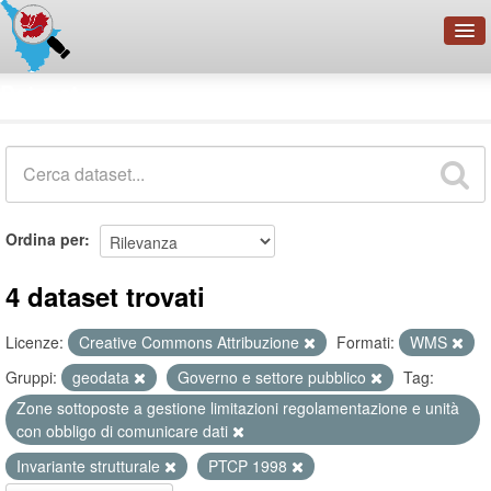
OpenDataNetwork - CMFI
Dataset
Cerca
Organizzazioni
Categorie
Informazioni
Ordina per
4 dataset trovati
Licenze:
Creative Commons Attribuzione
Formati:
WMS
Gruppi:
geodata
Governo e settore pubblico
Tag:
Zone sottoposte a gestione limitazioni regolamentazione e unità
con obbligo di comunicare dati
Invariante strutturale
PTCP 1998