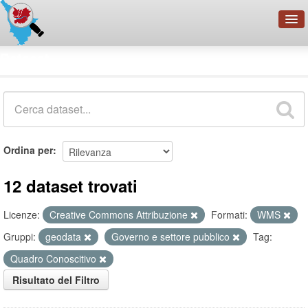
OpenDataNetwork - CMFI
Dataset
Cerca
Organizzazioni
Categorie
Informazioni
Ordina per
12 dataset trovati
Licenze:
Creative Commons Attribuzione
Formati:
WMS
Gruppi:
geodata
Governo e settore pubblico
Tag:
Quadro Conoscitivo
Risultato del Filtro