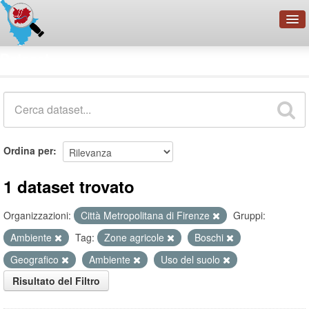
OpenDataNetwork - CMFI
Dataset
Cerca
Organizzazioni
Categorie
Informazioni
Ordina per
1 dataset trovato
Organizzazioni:
Città Metropolitana di Firenze
Gruppi:
Ambiente
Tag:
Zone agricole
Boschi
Geografico
Ambiente
Uso del suolo
Risultato del Filtro