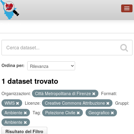
OpenDataNetwork - CMFI
Dataset
Cerca
Organizzazioni
Categorie
Informazioni
Ordina per
1 dataset trovato
Organizzazioni:
Città Metropolitana di Firenze
Formati:
WMS
Licenze:
Creative Commons Attribuzione
Gruppi:
Ambiente
Tag:
Potezione Civile
Geografico
Ambiente
Risultato del Filtro