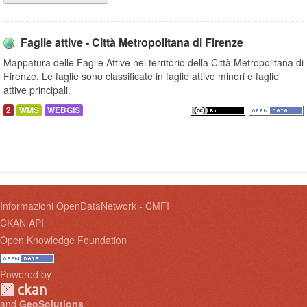
Faglie attive - Città Metropolitana di Firenze
Mappatura delle Faglie Attive nel territorio della Città Metropolitana di
Firenze. Le faglie sono classificate in faglie attive minori e faglie
attive principali.
2
WMS
WEBGIS
Informazioni OpenDataNetwork - CMFI
CKAN API
Open Knowledge Foundation
Powered by
and
GeoSolutions