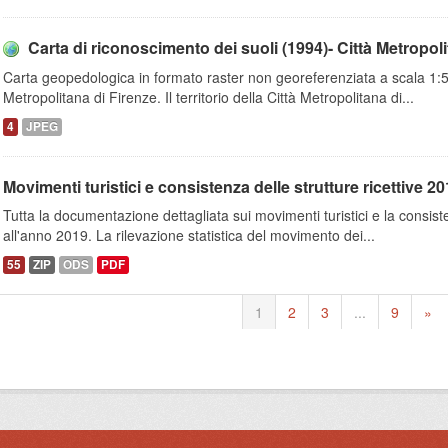
Carta di riconoscimento dei suoli (1994)- Città Metropoli
Carta geopedologica in formato raster non georeferenziata a scala 1:50.
Metropolitana di Firenze. Il territorio della Città Metropolitana di...
4
JPEG
Movimenti turistici e consistenza delle strutture ricettive 2019
Tutta la documentazione dettagliata sui movimenti turistici e la consisten
all'anno 2019. La rilevazione statistica del movimento dei...
55
ZIP
ODS
PDF
1
2
3
...
9
»