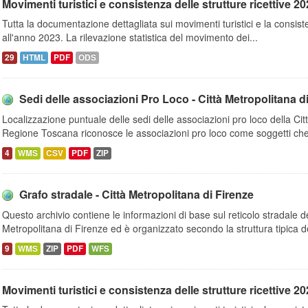
Movimenti turistici e consistenza delle strutture ricettive 2023
Tutta la documentazione dettagliata sui movimenti turistici e la consisten
all'anno 2023. La rilevazione statistica del movimento dei...
29
HTML
PDF
ODS
Sedi delle associazioni Pro Loco - Città Metropolitana d
Localizzazione puntuale delle sedi delle associazioni pro loco della Cit
Regione Toscana riconosce le associazioni pro loco come soggetti che
4
WMS
CSV
PDF
ZIP
Grafo stradale - Città Metropolitana di Firenze
Questo archivio contiene le informazioni di base sul reticolo stradale del
Metropolitana di Firenze ed è organizzato secondo la struttura tipica de
9
WMS
ZIP
PDF
WFS
Movimenti turistici e consistenza delle strutture ricettive 2020