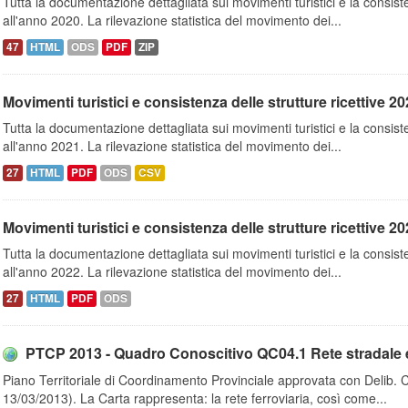
Tutta la documentazione dettagliata sui movimenti turistici e la consisten
all'anno 2020. La rilevazione statistica del movimento dei...
47
HTML
ODS
PDF
ZIP
Movimenti turistici e consistenza delle strutture ricettive 2021
Tutta la documentazione dettagliata sui movimenti turistici e la consisten
all'anno 2021. La rilevazione statistica del movimento dei...
27
HTML
PDF
ODS
CSV
Movimenti turistici e consistenza delle strutture ricettive 2022
Tutta la documentazione dettagliata sui movimenti turistici e la consisten
all'anno 2022. La rilevazione statistica del movimento dei...
27
HTML
PDF
ODS
PTCP 2013 - Quadro Conoscitivo QC04.1 Rete stradale e fe
Piano Territoriale di Coordinamento Provinciale approvata con Delib. 
13/03/2013). La Carta rappresenta: la rete ferroviaria, così come...