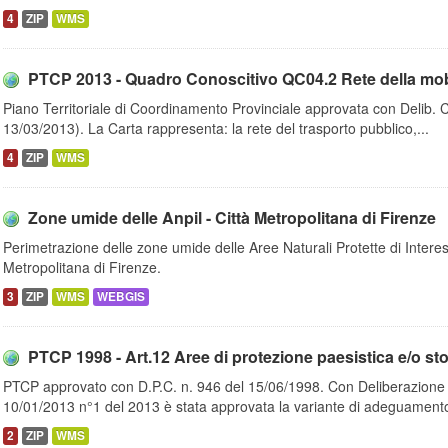
4
ZIP
WMS
PTCP 2013 - Quadro Conoscitivo QC04.2 Rete della mobilit
Piano Territoriale di Coordinamento Provinciale approvata con Delib. 
13/03/2013). La Carta rappresenta: la rete del trasporto pubblico,...
4
ZIP
WMS
Zone umide delle Anpil - Città Metropolitana di Firenze
Perimetrazione delle zone umide delle Aree Naturali Protette di Intere
Metropolitana di Firenze.
3
ZIP
WMS
WEBGIS
PTCP 1998 - Art.12 Aree di protezione paesistica e/o stor
PTCP approvato con D.P.C. n. 946 del 15/06/1998. Con Deliberazione de
10/01/2013 n°1 del 2013 è stata approvata la variante di adeguamento
2
ZIP
WMS