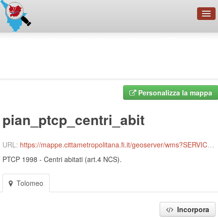
OpenDataNetwork - CMFI
Organizzazioni
Città Metropolitana di Firenze
PTCP 1998 - Centri abitati ...
Cerca
pian_ptcp_centri_abit
Organizzazioni
Categorie
Personalizza la mappa
Informazioni
pian_ptcp_centri_abit
URL:
https://mappe.cittametropolitana.fi.it/geoserver/wms?SERVICE=WMS
PTCP 1998 - Centri abitati (art.4 NCS).
Tolomeo
Incorpora