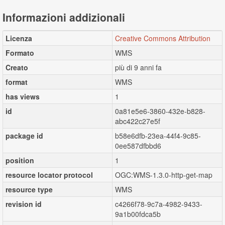
Informazioni addizionali
Licenza
Creative Commons Attribution
Formato
WMS
Creato
più di 9 anni fa
format
WMS
has views
1
id
0a81e5e6-3860-432e-b828-
abc422c27e5f
package id
b58e6dfb-23ea-44f4-9c85-
0ee587dfbbd6
position
1
resource locator protocol
OGC:WMS-1.3.0-http-get-map
resource type
WMS
revision id
c4266f78-9c7a-4982-9433-
9a1b00fdca5b