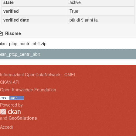
state
active
verified
True
verified date
più di 9 anni fa
Risorse
pian_ptcp_centri_abit.zip
pian_ptcp_centri_abit
Informazioni OpenDataNetwork - CMFI
CKAN API
Open Knowledge Foundation
Powered by
and
GeoSolutions
Accedi