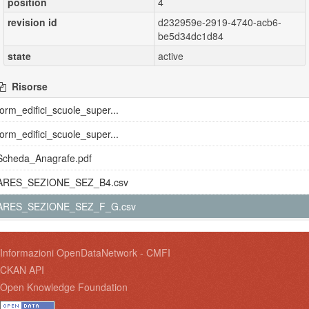
position
4
revision id
d232959e-2919-4740-acb6-
be5d34dc1d84
state
active
Risorse
form_edifici_scuole_super...
form_edifici_scuole_super...
Scheda_Anagrafe.pdf
ARES_SEZIONE_SEZ_B4.csv
ARES_SEZIONE_SEZ_F_G.csv
Informazioni OpenDataNetwork - CMFI
CKAN API
Open Knowledge Foundation