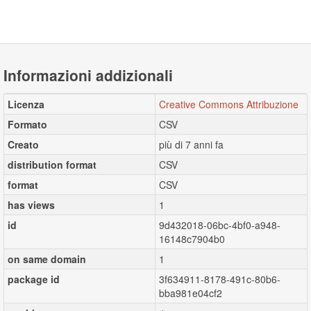
Informazioni addizionali
Licenza
Creative Commons Attribuzione
Formato
CSV
Creato
più di 7 anni fa
distribution format
CSV
format
CSV
has views
1
id
9d432018-06bc-4bf0-a948-
16148c7904b0
on same domain
1
package id
3f634911-8178-491c-80b6-
bba981e04cf2