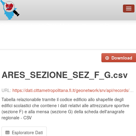
OpenDataNetwork - CMFI
Organizzazioni
Città Metropolitana di Firenze
Anagrafe delle strutture ...
Cerca
ARES_SEZIONE_SEZ_F_G.csv
Organizzazioni
Categorie
Download
Informazioni
ARES_SEZIONE_SEZ_F_G.csv
URL:
https://dati.cittametropolitana.fi.it/geonetwork/srv/api/records/cmfi:67829f8f-1be9-4d2c-a219-09f794ad270e/attachments/ARES_SEZIONE_SEZ_F_G.csv
Tabella relazionabile tramite il codice edificio allo shapefile degli
edifici scolastici che contiene i dati relativi alle attrezzature sportive
(sezione F) e alla mensa (sezione G) della scheda dell'anagrafe
regionale - CSV
Esploratore Dati